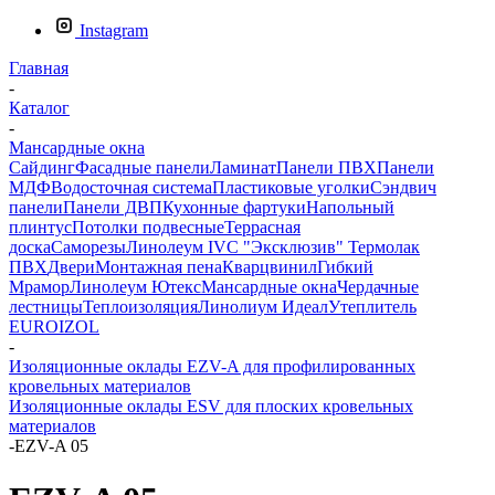
Instagram
Главная
-
Каталог
-
Мансардные окна
Сайдинг
Фасадные панели
Ламинат
Панели ПВХ
Панели
МДФ
Водосточная система
Пластиковые уголки
Сэндвич
панели
Панели ДВП
Кухонные фартуки
Напольный
плинтус
Потолки подвесные
Террасная
доска
Саморезы
Линолеум IVC
"Эксклюзив" Термолак
ПВХ
Двери
Монтажная пена
Кварцвинил
Гибкий
Мрамор
Линолеум Ютекс
Мансардные окна
Чердачные
лестницы
Теплоизоляция
Линолиум Идеал
Утеплитель
EUROIZOL
-
Изоляционные оклады EZV-A для профилированных
кровельных материалов
Изоляционные оклады ESV для плоских кровельных
материалов
-
EZV-A 05