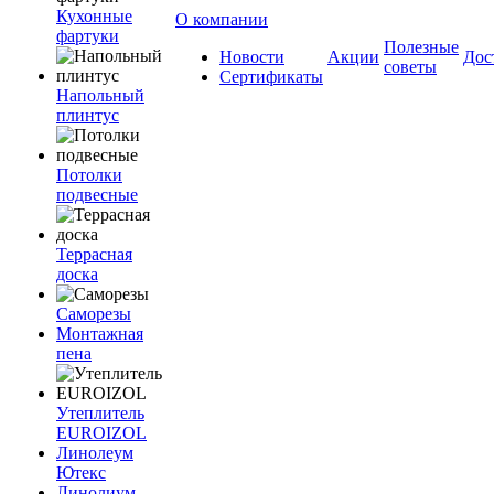
Кухонные
О компании
фартуки
Полезные
Новости
Акции
Дос
советы
Сертификаты
Напольный
плинтус
Потолки
подвесные
Террасная
доска
Саморезы
Монтажная
пена
Утеплитель
EUROIZOL
Линолеум
Ютекс
Линолиум