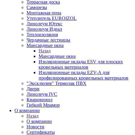
Террасная доска
Саморезы
Монтажная пена
Утеплитель EUROIZOL
Линолеум Ютекс
Линолиум Идеал
Теплоизоляция
Чердачные лестницы
Мансардные окна
Назад
Мансардные окна
Изоляционные оклады ESV для плоских
кровельных материалов
Изоляционные оклады EZV-A для
профилированных кровельных материалов
"Эксклюзив" Термолак ПВХ
Двери
Линолеум IVC
Кварцвинил
Гибкий Мрамор
О компании
Назад
О компании
Новости
Сертификаты