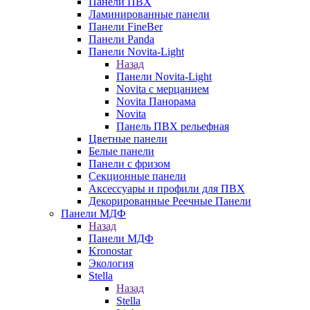
Панели ПВХ
Ламинированные панели
Панели FineBer
Панели Panda
Панели Novita-Light
Назад
Панели Novita-Light
Novita с мерцанием
Novita Панорама
Novita
Панель ПВХ рельефная
Цветные панели
Белые панели
Панели с фризом
Секционные панели
Аксессуары и профили для ПВХ
Декорированные Реечные Панели
Панели МДФ
Назад
Панели МДФ
Kronostar
Экология
Stella
Назад
Stella