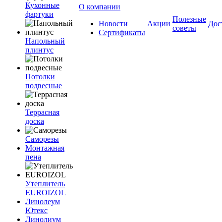
Кухонные
О компании
фартуки
Полезные
Новости
Акции
Дос
советы
Сертификаты
Напольный
плинтус
Потолки
подвесные
Террасная
доска
Саморезы
Монтажная
пена
Утеплитель
EUROIZOL
Линолеум
Ютекс
Линолиум