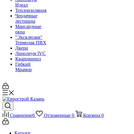
Идеал
Теплоизоляция
Чердачные
лестницы
Мансардные
окна
"Эксклюзив"
Термолак ПВХ
Двери
Линолеум IVC
Кварцвинил
Гибкий
Мрамор
Сравнение
0
Отложенные
0
Корзина
0
Каталог