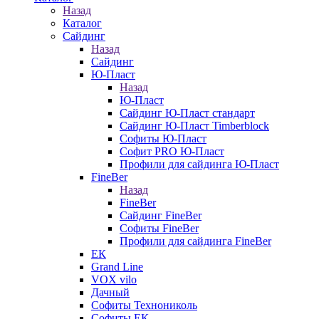
Назад
Каталог
Сайдинг
Назад
Сайдинг
Ю-Пласт
Назад
Ю-Пласт
Сайдинг Ю-Пласт стандарт
Сайдинг Ю-Пласт Timberblock
Софиты Ю-Пласт
Софит PRO Ю-Пласт
Профили для сайдинга Ю-Пласт
FineBer
Назад
FineBer
Сайдинг FineBer
Софиты FineBer
Профили для сайдинга FineBer
ЕК
Grand Line
VOX vilo
Дачный
Софиты Технониколь
Софиты ЕК