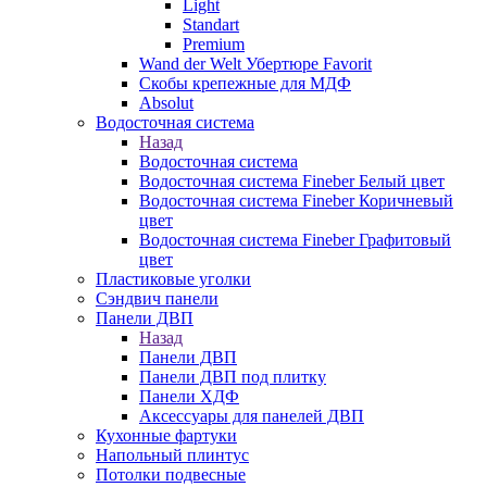
Light
Standart
Premium
Wand der Welt Убертюре Favorit
Скобы крепежные для МДФ
Absolut
Водосточная система
Назад
Водосточная система
Водосточная система Fineber Белый цвет
Водосточная система Fineber Коричневый
цвет
Водосточная система Fineber Графитовый
цвет
Пластиковые уголки
Сэндвич панели
Панели ДВП
Назад
Панели ДВП
Панели ДВП под плитку
Панели ХДФ
Аксессуары для панелей ДВП
Кухонные фартуки
Напольный плинтус
Потолки подвесные