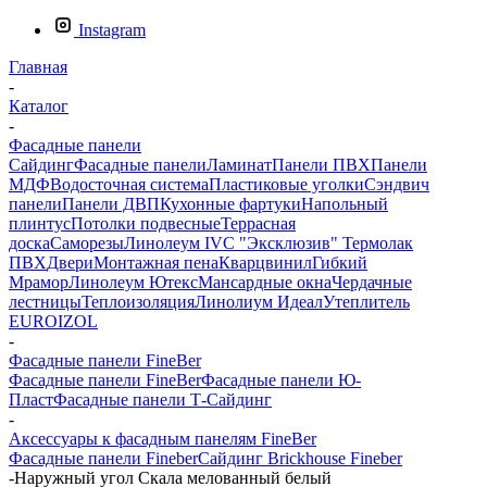
Instagram
Главная
-
Каталог
-
Фасадные панели
Сайдинг
Фасадные панели
Ламинат
Панели ПВХ
Панели
МДФ
Водосточная система
Пластиковые уголки
Сэндвич
панели
Панели ДВП
Кухонные фартуки
Напольный
плинтус
Потолки подвесные
Террасная
доска
Саморезы
Линолеум IVC
"Эксклюзив" Термолак
ПВХ
Двери
Монтажная пена
Кварцвинил
Гибкий
Мрамор
Линолеум Ютекс
Мансардные окна
Чердачные
лестницы
Теплоизоляция
Линолиум Идеал
Утеплитель
EUROIZOL
-
Фасадные панели FineBer
Фасадные панели FineBer
Фасадные панели Ю-
Пласт
Фасадные панели Т-Сайдинг
-
Аксессуары к фасадным панелям FineBer
Фасадные панели Fineber
Сайдинг Brickhouse Fineber
-
Наружный угол Скала мелованный белый