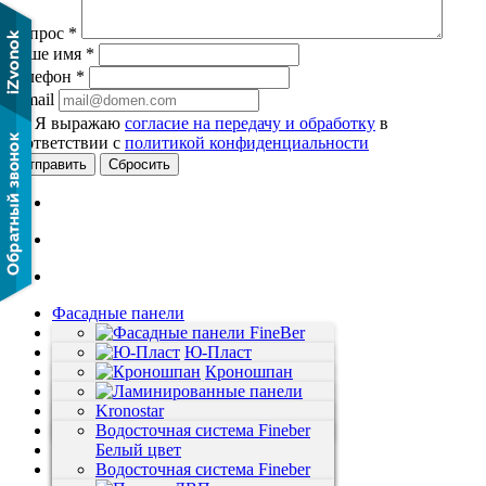
Вопрос
*
Ваше имя
*
Телефон
*
E-mail
Я выражаю
согласие на передачу и обработку
в
соответствии с
политикой конфиденциальности
Сбросить
Фасадные панели
Сайдинг
Ламинат
Фасадные панели FineBer
Ю-Пласт
Панели ПВХ
FineBer
Кроношпан
Панели МДФ
Фасадные панели Ю-Пласт
Viva Floor
ЕК
Водосточная система
Grand Line
Novita-Пол
Ламинированные панели
Kronostar
Пластиковые уголки
Фасадные панели Т-Сайдинг
VOX vilo
Экология
Водосточная система Fineber
GreenWald
Панели
Сэндвич панели
FineBer
Stella
Белый цвет
Дачный
Панели ДВП
Софиты Технониколь
Аксессуары к ламинату
Wand der Welt Убертюре Favorit
Водосточная система Fineber
Панели Panda