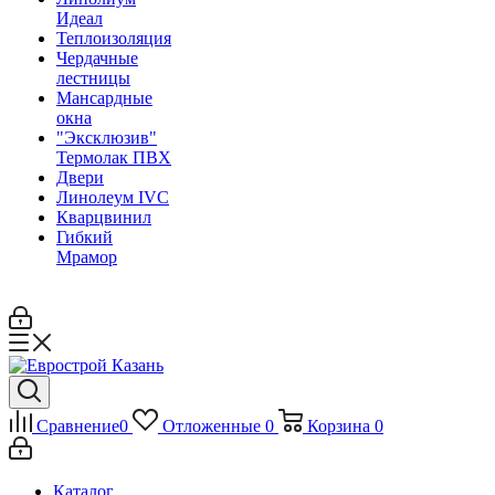
Идеал
Теплоизоляция
Чердачные
лестницы
Мансардные
окна
"Эксклюзив"
Термолак ПВХ
Двери
Линолеум IVC
Кварцвинил
Гибкий
Мрамор
Сравнение
0
Отложенные
0
Корзина
0
Каталог