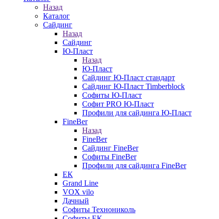
Назад
Каталог
Сайдинг
Назад
Сайдинг
Ю-Пласт
Назад
Ю-Пласт
Сайдинг Ю-Пласт стандарт
Сайдинг Ю-Пласт Timberblock
Софиты Ю-Пласт
Софит PRO Ю-Пласт
Профили для сайдинга Ю-Пласт
FineBer
Назад
FineBer
Сайдинг FineBer
Софиты FineBer
Профили для сайдинга FineBer
ЕК
Grand Line
VOX vilo
Дачный
Софиты Технониколь
Софиты ЕК