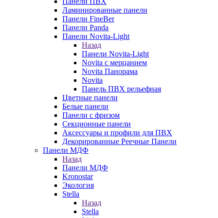
Панели ПВХ
Ламинированные панели
Панели FineBer
Панели Panda
Панели Novita-Light
Назад
Панели Novita-Light
Novita с мерцанием
Novita Панорама
Novita
Панель ПВХ рельефная
Цветные панели
Белые панели
Панели с фризом
Секционные панели
Аксессуары и профили для ПВХ
Декорированные Реечные Панели
Панели МДФ
Назад
Панели МДФ
Kronostar
Экология
Stella
Назад
Stella