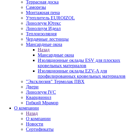
Террасная доска
Саморезы
Монтажная пена
Утеплитель EUROIZOL
Линолеум Ютекс
Линолиум Идеал
Теплоизоляция
Чердачные лестницы
Мансардные окна
Назад
Мансардные окна
Изоляционные оклады ESV для плоских
кровельных материалов
Изоляционные оклады EZV-A для
профилированных кровельных материалов
"Эксклюзив" Термолак ПВХ
Двери
Линолеум IVC
Кварцвинил
Гибкий Мрамор
О компании
Назад
О компании
Новости
Сертификаты