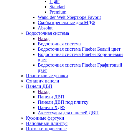
Light
Standart
Premium
Wand der Welt Убертюре Favorit
Скобы крепежные для МДФ
Absolut
Водосточная система
Назад
Водосточная система
Водосточная система Fineber Белый цвет
Водосточная система Fineber Коричневый
цвет
Водосточная система Fineber Графитовый
цвет
Пластиковые уголки
Сэндвич панели
Панели ДВП
Назад
Панели ДВП
Панели ДВП под плитку
Панели ХДФ
Аксессуары для панелей ДВП
Кухонные фартуки
Напольный плинтус
Потолки подвесные