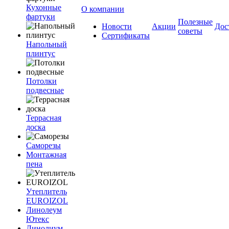
Кухонные
О компании
фартуки
Полезные
Новости
Акции
Дос
советы
Сертификаты
Напольный
плинтус
Потолки
подвесные
Террасная
доска
Саморезы
Монтажная
пена
Утеплитель
EUROIZOL
Линолеум
Ютекс
Линолиум