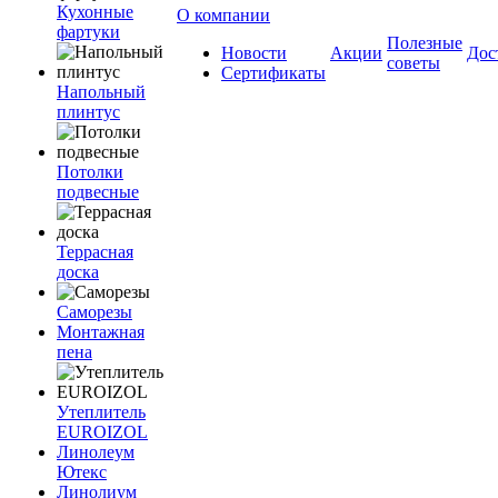
Кухонные
О компании
фартуки
Полезные
Новости
Акции
Дос
советы
Сертификаты
Напольный
плинтус
Потолки
подвесные
Террасная
доска
Саморезы
Монтажная
пена
Утеплитель
EUROIZOL
Линолеум
Ютекс
Линолиум