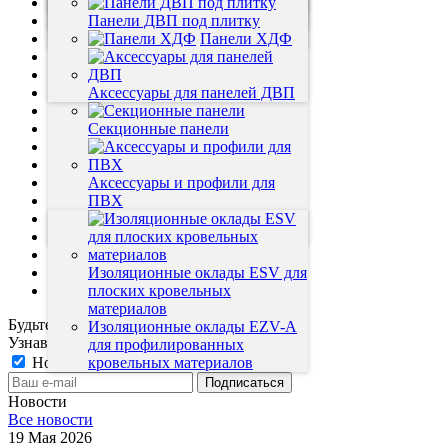
Кухонные фартуки
Панели Novita-Light
Скобы крепежные для МДФ
Коричневый цвет
Софиты ЕК
Напольный плинтус
Absolut
Водосточная система Fineber
Панели ДВП под плитку
Цветные
Потолки подвесные
панели
Графитовый цвет
Панели ХДФ
Террасная доска
Белые панели
Саморезы
Панели с
Монтажная пена
фризом
Аксессуары для панелей ДВП
Утеплитель EUROIZOL
Линолеум Ютекс
Секционные панели
Линолиум Идеал
Теплоизоляция
Чердачные лестницы
Аксессуары и профили для
Мансардные окна
ПВХ
"Эксклюзив" Термолак ПВХ
Декорированные Реечные
Двери
Панели
Линолеум IVC
Кварцвинил
Изоляционные оклады ESV для
Гибкий Мрамор
плоских кровельных
материалов
Будьте всегда в курсе!
Изоляционные оклады EZV-A
Узнавайте о скидках и акциях первым
для профилированных
Новости магазина
кровельных материалов
Новости
Все новости
19 Мая 2026