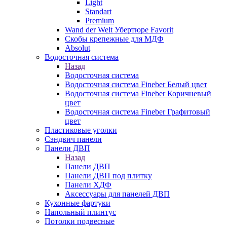
Light
Standart
Premium
Wand der Welt Убертюре Favorit
Скобы крепежные для МДФ
Absolut
Водосточная система
Назад
Водосточная система
Водосточная система Fineber Белый цвет
Водосточная система Fineber Коричневый
цвет
Водосточная система Fineber Графитовый
цвет
Пластиковые уголки
Сэндвич панели
Панели ДВП
Назад
Панели ДВП
Панели ДВП под плитку
Панели ХДФ
Аксессуары для панелей ДВП
Кухонные фартуки
Напольный плинтус
Потолки подвесные