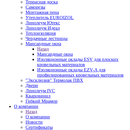
Террасная доска
Саморезы
Монтажная пена
Утеплитель EUROIZOL
Линолеум Ютекс
Линолиум Идеал
Теплоизоляция
Чердачные лестницы
Мансардные окна
Назад
Мансардные окна
Изоляционные оклады ESV для плоских
кровельных материалов
Изоляционные оклады EZV-A для
профилированных кровельных материалов
"Эксклюзив" Термолак ПВХ
Двери
Линолеум IVC
Кварцвинил
Гибкий Мрамор
О компании
Назад
О компании
Новости
Сертификаты