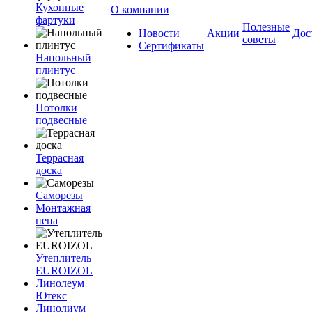
Кухонные
О компании
фартуки
Полезные
Новости
Акции
Дос
советы
Сертификаты
Напольный
плинтус
Потолки
подвесные
Террасная
доска
Саморезы
Монтажная
пена
Утеплитель
EUROIZOL
Линолеум
Ютекс
Линолиум