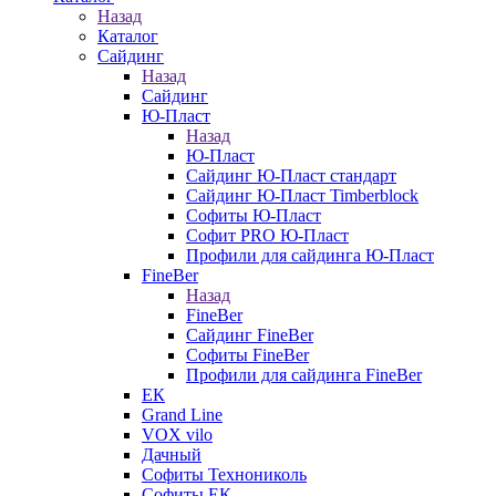
Назад
Каталог
Сайдинг
Назад
Сайдинг
Ю-Пласт
Назад
Ю-Пласт
Сайдинг Ю-Пласт стандарт
Сайдинг Ю-Пласт Timberblock
Софиты Ю-Пласт
Софит PRO Ю-Пласт
Профили для сайдинга Ю-Пласт
FineBer
Назад
FineBer
Сайдинг FineBer
Софиты FineBer
Профили для сайдинга FineBer
ЕК
Grand Line
VOX vilo
Дачный
Софиты Технониколь
Софиты ЕК