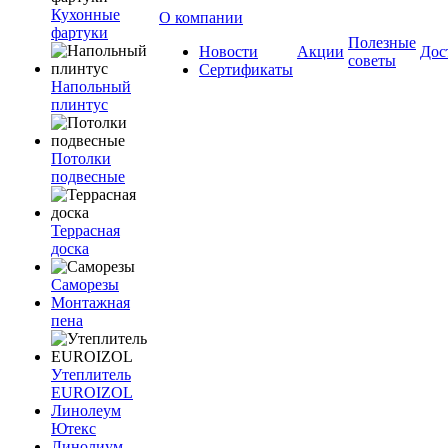
Кухонные
О компании
фартуки
Полезные
Новости
Акции
Дос
советы
Сертификаты
Напольный
плинтус
Потолки
подвесные
Террасная
доска
Саморезы
Монтажная
пена
Утеплитель
EUROIZOL
Линолеум
Ютекс
Линолиум