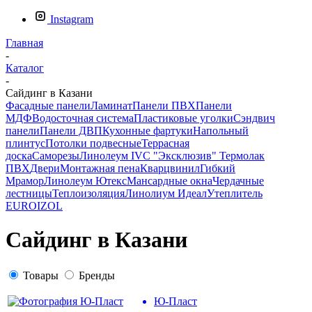
Instagram
Главная
-
Каталог
-
Сайдинг в Казани
Фасадные панели
Ламинат
Панели ПВХ
Панели
МДФ
Водосточная система
Пластиковые уголки
Сэндвич
панели
Панели ДВП
Кухонные фартуки
Напольный
плинтус
Потолки подвесные
Террасная
доска
Саморезы
Линолеум IVC
"Эксклюзив" Термолак
ПВХ
Двери
Монтажная пена
Кварцвинил
Гибкий
Мрамор
Линолеум Ютекс
Мансардные окна
Чердачные
лестницы
Теплоизоляция
Линолиум Идеал
Утеплитель
EUROIZOL
Сайдинг в Казани
Товары
Бренды
Ю-Пласт