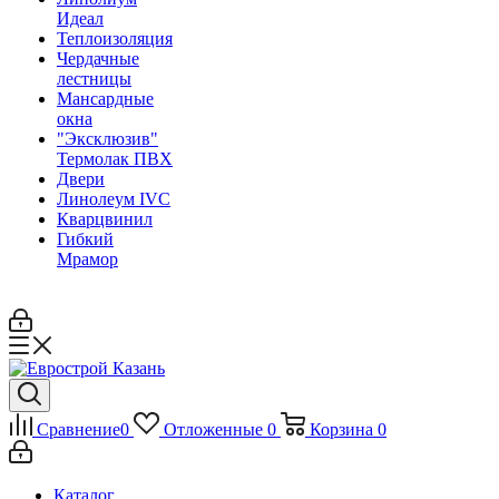
Идеал
Теплоизоляция
Чердачные
лестницы
Мансардные
окна
"Эксклюзив"
Термолак ПВХ
Двери
Линолеум IVC
Кварцвинил
Гибкий
Мрамор
Сравнение
0
Отложенные
0
Корзина
0
Каталог