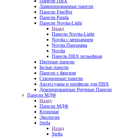
Панели ПВХ
Ламинированные панели
Панели FineBer
Панели Panda
Панели Novita-Light
Назад
Панели Novita-Light
Novita с мерцанием
Novita Панорама
Novita
Панель ПВХ рельефная
Цветные панели
Белые панели
Панели с фризом
Секционные панели
Аксессуары и профили для ПВХ
Декорированные Реечные Панели
Панели МДФ
Назад
Панели МДФ
Kronostar
Экология
Stella
Назад
Stella