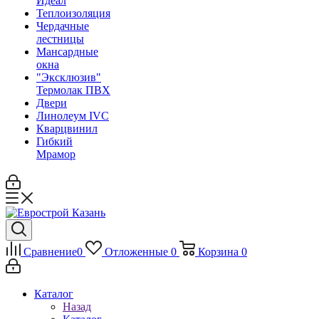
Идеал
Теплоизоляция
Чердачные
лестницы
Мансардные
окна
"Эксклюзив"
Термолак ПВХ
Двери
Линолеум IVC
Кварцвинил
Гибкий
Мрамор
Сравнение
0
Отложенные
0
Корзина
0
Каталог
Назад