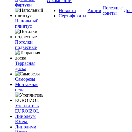
О компании
фартуки
Полезные
Новости
Акции
Дос
советы
Сертификаты
Напольный
плинтус
Потолки
подвесные
Террасная
доска
Саморезы
Монтажная
пена
Утеплитель
EUROIZOL
Линолеум
Ютекс
Линолиум