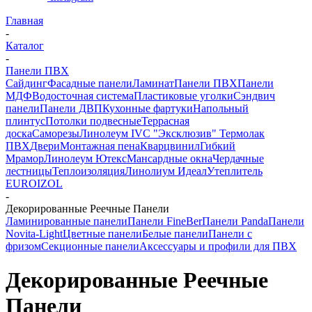
Главная
-
Каталог
-
Панели ПВХ
Сайдинг
Фасадные панели
Ламинат
Панели ПВХ
Панели
МДФ
Водосточная система
Пластиковые уголки
Сэндвич
панели
Панели ДВП
Кухонные фартуки
Напольный
плинтус
Потолки подвесные
Террасная
доска
Саморезы
Линолеум IVC
"Эксклюзив" Термолак
ПВХ
Двери
Монтажная пена
Кварцвинил
Гибкий
Мрамор
Линолеум Ютекс
Мансардные окна
Чердачные
лестницы
Теплоизоляция
Линолиум Идеал
Утеплитель
EUROIZOL
-
Декорированные Реечные Панели
Ламинированные панели
Панели FineBer
Панели Panda
Панели
Novita-Light
Цветные панели
Белые панели
Панели с
фризом
Секционные панели
Аксессуары и профили для ПВХ
Декорированные Реечные
Панели