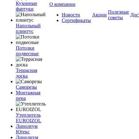
Кухонные
О компании
фартуки
Полезные
Новости
Акции
Дос
советы
Сертификаты
Напольный
плинтус
Потолки
подвесные
Террасная
доска
Саморезы
Монтажная
пена
Утеплитель
EUROIZOL
Линолеум
Ютекс
Линолиум