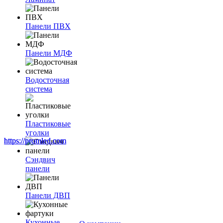
Панели ПВХ
Панели МДФ
Водосточная
система
Пластиковые
уголки
https://promled.com
https://promled.com
Сэндвич
панели
Панели ДВП
Кухонные