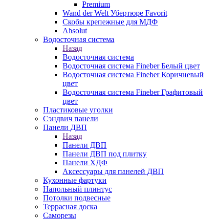
Premium
Wand der Welt Убертюре Favorit
Скобы крепежные для МДФ
Absolut
Водосточная система
Назад
Водосточная система
Водосточная система Fineber Белый цвет
Водосточная система Fineber Коричневый
цвет
Водосточная система Fineber Графитовый
цвет
Пластиковые уголки
Сэндвич панели
Панели ДВП
Назад
Панели ДВП
Панели ДВП под плитку
Панели ХДФ
Аксессуары для панелей ДВП
Кухонные фартуки
Напольный плинтус
Потолки подвесные
Террасная доска
Саморезы