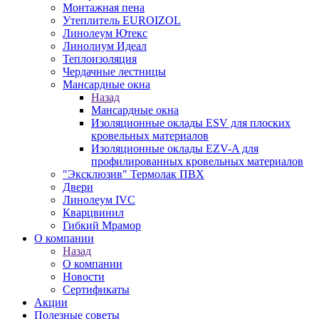
Монтажная пена
Утеплитель EUROIZOL
Линолеум Ютекс
Линолиум Идеал
Теплоизоляция
Чердачные лестницы
Мансардные окна
Назад
Мансардные окна
Изоляционные оклады ESV для плоских
кровельных материалов
Изоляционные оклады EZV-A для
профилированных кровельных материалов
"Эксклюзив" Термолак ПВХ
Двери
Линолеум IVC
Кварцвинил
Гибкий Мрамор
О компании
Назад
О компании
Новости
Сертификаты
Акции
Полезные советы