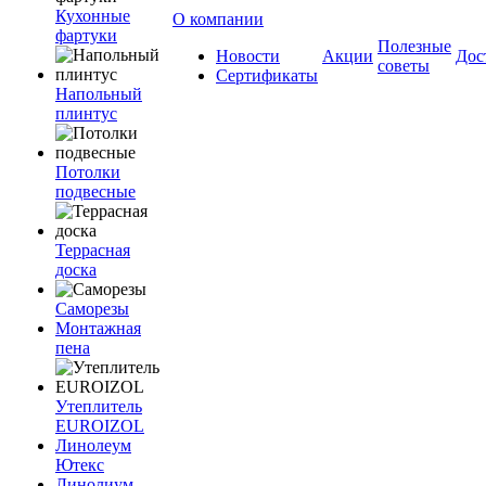
Кухонные
О компании
фартуки
Полезные
Новости
Акции
Дос
советы
Сертификаты
Напольный
плинтус
Потолки
подвесные
Террасная
доска
Саморезы
Монтажная
пена
Утеплитель
EUROIZOL
Линолеум
Ютекс
Линолиум