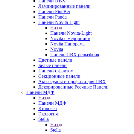
Панели ПВХ
Ламинированные панели
Панели FineBer
Панели Panda
Панели Novita-Light
Назад
Панели Novita-Light
Novita с мерцанием
Novita Панорама
Novita
Панель ПВХ рельефная
Цветные панели
Белые панели
Панели с фризом
Секционные панели
Аксессуары и профили для ПВХ
Декорированные Реечные Панели
Панели МДФ
Назад
Панели МДФ
Kronostar
Экология
Stella
Назад
Stella