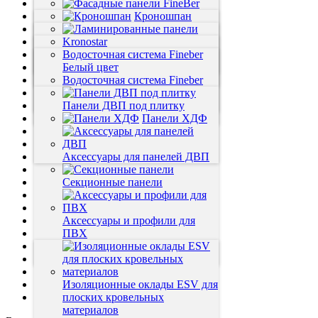
Ламинат
FineBer
Панели ПВХ
Фасадные панели FineBer
ЕК
Кроношпан
Панели МДФ
Grand Line
Viva Floor
Водосточная система
VOX vilo
Фасадные панели Ю-Пласт
Novita-Пол
Ламинированные панели
Kronostar
Пластиковые уголки
Экология
Водосточная система Fineber
Дачный
GreenWald
Панели
Сэндвич панели
Софиты Технониколь
Фасадные панели Т-Сайдинг
FineBer
Stella
Белый цвет
Панели ДВП
Аксессуары к ламинату
Wand der Welt Убертюре Favorit
Водосточная система Fineber
Софиты ЕК
Панели Panda
Кухонные фартуки
Панели Novita-Light
Скобы крепежные для МДФ
Коричневый цвет
Напольный плинтус
Absolut
Водосточная система Fineber
Панели ДВП под плитку
Цветные
Потолки подвесные
панели
Графитовый цвет
Панели ХДФ
Террасная доска
Белые панели
Саморезы
Панели с
Монтажная пена
фризом
Аксессуары для панелей ДВП
Утеплитель EUROIZOL
Линолеум Ютекс
Секционные панели
Линолиум Идеал
Теплоизоляция
Чердачные лестницы
Аксессуары и профили для
Мансардные окна
ПВХ
"Эксклюзив" Термолак ПВХ
Декорированные Реечные
Двери
Панели
Линолеум IVC
Кварцвинил
Изоляционные оклады ESV для
Гибкий Мрамор
плоских кровельных
материалов