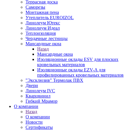
Террасная доска
Саморезы
Монтажная пена
Утеплитель EUROIZOL
Линолеум Ютекс
Линолиум Идеал
Теплоизоляция
Чердачные лестницы
Мансардные окна
Назад
Мансардные окна
Изоляционные оклады ESV для плоских
кровельных материалов
Изоляционные оклады EZV-A для
профилированных кровельных материалов
"Эксклюзив" Термолак ПВХ
Двери
Линолеум IVC
Кварцвинил
Гибкий Мрамор
О компании
Назад
О компании
Новости
Сертификаты