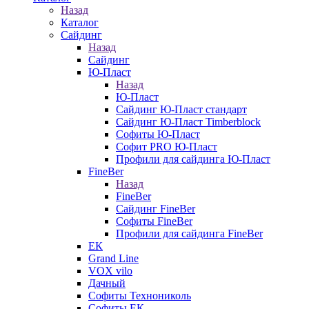
Назад
Каталог
Сайдинг
Назад
Сайдинг
Ю-Пласт
Назад
Ю-Пласт
Сайдинг Ю-Пласт стандарт
Сайдинг Ю-Пласт Timberblock
Софиты Ю-Пласт
Софит PRO Ю-Пласт
Профили для сайдинга Ю-Пласт
FineBer
Назад
FineBer
Сайдинг FineBer
Софиты FineBer
Профили для сайдинга FineBer
ЕК
Grand Line
VOX vilo
Дачный
Софиты Технониколь
Софиты ЕК