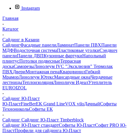
Instagram
Главная
-
Каталог
-
Сайдинг в Казани
Сайдинг
Фасадные панели
Ламинат
Панели ПВХ
Панели
МДФ
Водосточная система
Пластиковые уголки
Сэндвич
панели
Панели ДВП
Кухонные фартуки
Напольный
плинтус
Потолки подвесные
Террасная
доска
Саморезы
Линолеум IVC
"Эксклюзив" Термолак
ПВХ
Двери
Монтажная пена
Кварцвинил
Гибкий
Мрамор
Линолеум Ютекс
Мансардные окна
Чердачные
лестницы
Теплоизоляция
Линолиум Идеал
Утеплитель
EUROIZOL
-
Сайдинг Ю-Пласт
Ю-Пласт
FineBer
ЕК
Grand Line
VOX vilo
Дачный
Софиты
Технониколь
Софиты ЕК
-
Сайдинг Сайдинг Ю-Пласт Timberblock
Сайдинг Ю-Пласт стандарт
Софиты Ю-Пласт
Софит PRO Ю-
Пласт
Профили для сайдинга Ю-Пласт