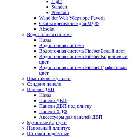
Light
Standart
Premium
Wand der Welt Убертюре Favorit
Скобы крепежные для МДФ
Absolut
Водосточная система
Назад
Водосточная система
Водосточная система Fineber Белый цвет
Водосточная система Fineber Коричневый
цвет
Водосточная система Fineber Графитовый
цвет
Пластиковые уголки
Сэндвич панели
Панели ДВП
Назад
Панели ДВП
Панели ДВП под плитку
Панели ХДФ
Аксессуары для панелей ДВП
Кухонные фартуки
Напольный плинтус
Потолки подвесные