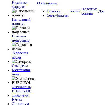
Кухонные
О компании
фартуки
Полезные
Новости
Акции
Дос
советы
Сертификаты
Напольный
плинтус
Потолки
подвесные
Террасная
доска
Саморезы
Монтажная
пена
Утеплитель
EUROIZOL
Линолеум
Ютекс
Линолиум