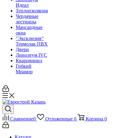
Идеал
Теплоизоляция
Чердачные
лестницы
Мансардные
окна
"Эксклюзив"
Термолак ПВХ
Двери
Линолеум IVC
Кварцвинил
Гибкий
Мрамор
Сравнение
0
Отложенные
0
Корзина
0
Каталог